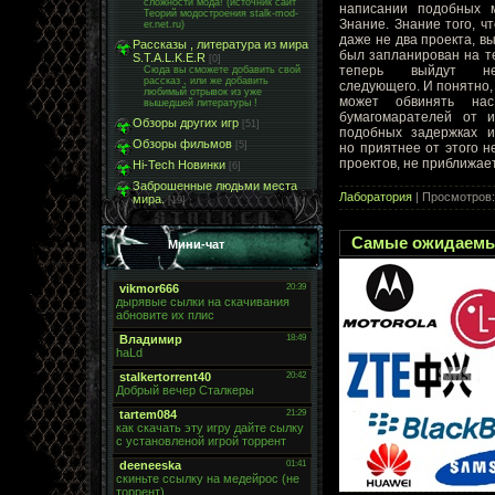
сложности мода! (источник сайт
написании подобных 
Теорий модостроения stalk-mod-
Знание. Знание того, чт
er.net.ru)
даже не два проекта, в
Рассказы , литература из мира
был запланирован на т
S.T.A.L.K.E.R
[0]
теперь выйдут н
Сюда вы сможете добавить свой
рассказ , или же добавить
следующего. И понятно, 
любимый отрывок из уже
может обвинять нас
вышедшей литературы !
бумагомарателей от и
Обзоры других игр
[51]
подобных задержках и
Обзоры фильмов
[5]
но приятнее от этого 
проектов, не приближает
Hi-Tech Новинки
[6]
Заброшенные людьми места
Лаборатория
| Просмотров:
мира.
[19]
Самые ожидаемы
Мини-чат