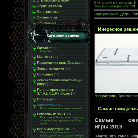
Сталкерский альбом
В категории материалов
:
9
Обратная связь
Показано материалов
:
1-9
Ваша реклама
Сортировать по
:
Дате
·
На
Онлайн игры
Объявления
Инересное решен
Категории раздела
Survarium
[32]
Мир игры
Мир зоны
[31]
Прохождение игры Сталкер
[9]
Зона отчуждения
[65]
Основные
[35]
Демонстрация модификаций
(видео)
[81]
Путь на прилавки игры
S.T.A.L.K.E.R ( Видео )
[3]
Лаборатория
| Просмотров:
Интервью
[21]
Лаборатория
[9]
Самые ожидаемые
Все о новинках в мире техники).
Репортаж из зоны
[19]
Все о чернобыле,саркофаге и др
Самые ожи
объектах находящихся в 30 км
зоне!
игры 2013
Все о модостроении.
[42]
Здесь вы найдете все что
необходимо для создания любой
Знаете, что самое неп