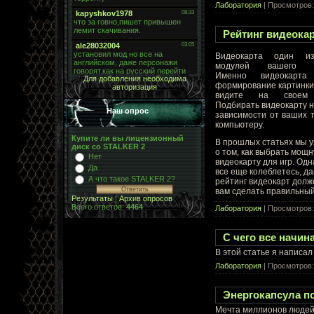
Лаборатория
| Просмотров:
Рейтинг видеокар
Видеокарта один и
модулей вашего ко
Именно видеокарта
Для добавления необходима
формирование картинки
авторизация
видите на своем 
Подбирать видеокарту 
Наш опрос
зависимости от ваших 
компьютеру.
Купите ли вы лицензионный
В прошлых статьях мы у
диск со STALKER 2
о том, как выбрать мощ
Нет
видеокарту для игр. Одн
Да
все еще колеблетесь, д
А что такое STALKER 2?
рейтинг видеокарт долж
вам сделать правильный
Результаты
|
Архив опросов
Всего ответов:
4464
Лаборатория
| Просмотров:
С чего все начин
В этой статье я написал 
Лаборатория
| Просмотров:
Энергокапсула по
Мечта миллионов людей 