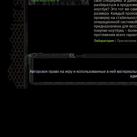
своя специфика. В данн
Пользователей:
0
разбираться в предложе
ноутбук? Это тот же са
размера. Каждый произв
проверку на стабильност
операционной системой
предназначена для восс
покупки ноутбука – бол
протяжении всего гаран
Лаборатория
| Просмотров:
Авторское право на игру и использованные в ней материал
адм