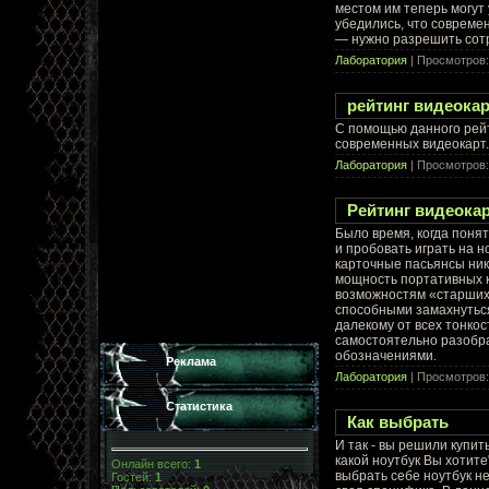
местом им теперь могут
убедились, что совреме
— нужно разрешить сотр
Лаборатория
| Просмотров:
рейтинг видеокар
С помощью данного рей
современных видеокарт.
Лаборатория
| Просмотров:
Рейтинг видеокар
Было время, когда поня
и пробовать играть на н
карточные пасьянсы ник
мощность портативных 
возможностям «старших 
способными замахнуться
далекому от всех тонко
самостоятельно разобра
обозначениями.
Реклама
Лаборатория
| Просмотров:
Статистика
Как выбрать
И так - вы решили купит
какой ноутбук Вы хотит
Онлайн всего:
1
выбрать себе ноутбук н
Гостей:
1