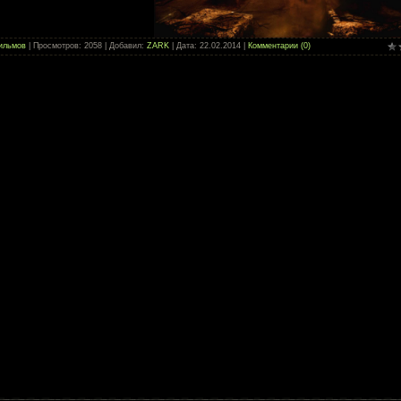
ильмов
| Просмотров: 2058 | Добавил:
ZARK
| Дата:
22.02.2014
|
Комментарии (0)