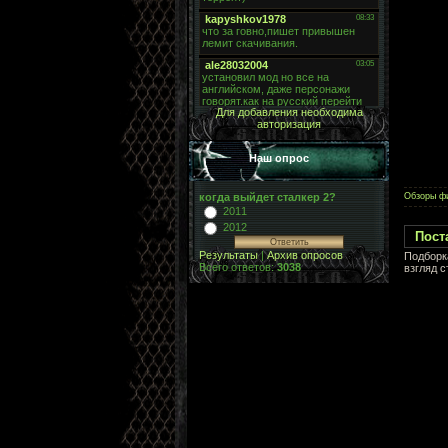
Для добавления необходима
авторизация
Наш опрос
Обзоры ф
когда выйдет сталкер 2?
2011
2012
Пост
Результаты
|
Архив опросов
Подборк
Всего ответов:
3038
взгляд с