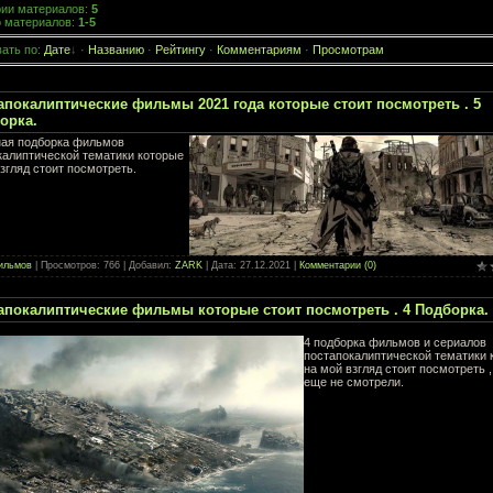
рии материалов
:
5
о материалов
:
1-5
ать по
:
Дате
·
Названию
·
Рейтингу
·
Комментариям
·
Просмотрам
апокалиптические фильмы 2021 года которые стоит посмотреть . 5
орка.
ая подборка фильмов
калиптической тематики которые
згляд стоит посмотреть.
ильмов
| Просмотров: 766 | Добавил:
ZARK
| Дата:
27.12.2021
|
Комментарии (0)
апокалиптические фильмы которые стоит посмотреть . 4 Подборка.
4 подборка фильмов и сериалов
постапокалиптической тематики 
на мой взгляд стоит посмотреть ,
еще не смотрели.