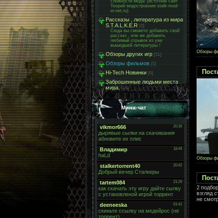
сложности мода! (источник сайт
Теорий модостроения stalk-mod-
er.net.ru)
Рассказы , литература из мира
S.T.A.L.K.E.R
[0]
Сюда вы сможете добавить свой
рассказ , или же добавить
любимый отрывок из уже
вышедшей литературы !
Обзоры ф
Обзоры других игр
[51]
Обзоры фильмов
[5]
Пост
Hi-Tech Новинки
[6]
Заброшенные людьми места
мира.
[19]
Мини-чат
Обзоры ф
Пост
2 подбо
взгляд с
не смот