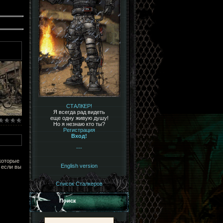
СТАЛКЕР!
Я всегда рад видеть
еще одну живую душу!
Но я незнаю кто ты?
Регистрация
Вход!
---
которые
English version
 если вы
Список Сталкеров
Поиск