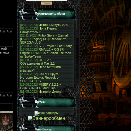
Последние файлы
[03.01.2023]
Истинный путь v2.0
[01.01.2023]
Ночь Перед
Рождеством 5
[22.11.2022]
Priboi Story - Eternal
[OGSR Engine] (3.0) Repack от
SEREGA-LUS
[25.08.2022]
SFZ Project: Lost Story
а мой
[17.08.2022]
RMA 1.1 + OGSR
вы еще
Engine + FWR CoP Edition. RePack
от SpAa-Team
[01.08.2022]
ОП 2.2 /
Объединенный Пак 2.2
[27.06.2022]
Dead Air "Книга
мёртвых"
[23.06.2022]
Call of Pripyat -
История Джона. Repack от
SEREGA-LUS
[19.06.2022]
MISERY 2.2.1 +
GUNSLINGER Mod Fina
[23.05.2022]
История Джона
Друзья
Наш Банер