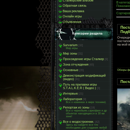
Сталкерский альбом
В катего
Обратная связь
Показан
Ваша реклама
Сортиров
Онлайн игры
Объявления
Пост
Подб
Категории раздела
Очередн
постапо
на мой в
Survarium
[32]
Мир игры
Мир зоны
[31]
Прохождение игры Сталкер
[9]
Зона отчуждения
[65]
Основные
Обзоры ф
[35]
Демонстрация модификаций
(видео)
[81]
Пост
Путь на прилавки игры
S.T.A.L.K.E.R ( Видео )
[3]
Интервью
[21]
Лаборатория
[9]
Все о новинках в мире техники).
Репортаж из зоны
[19]
Все о чернобыле,саркофаге и др
объектах находящихся в 30 км
зоне!
Все о модостроении.
[42]
Здесь вы найдете все что
необходимо для создания любой